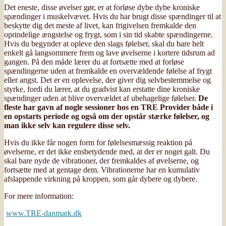
Det eneste, disse øvelser gør, er at forløse dybe dybe kroniske
spændinger i muskelvævet. Hvis du har brugt disse spændinger til at
beskytte dig det meste af livet, kan frigivelsen fremkalde den
oprindelige ængstelse og frygt, som i sin tid skabte spændingerne.
Hvis du begynder at opleve den slags følelser, skal du bare helt
enkelt gå langsommere frem og lave øvelserne i kortere tidsrum ad
gangen. På den måde lærer du at fortsætte med at forløse
spændingerne uden at fremkalde en overvældende følelse af frygt
eller angst. Det er en oplevelse, der giver dig selvbestemmelse og
styrke, fordi du lærer, at du gradvist kan erstatte dine kroniske
spændinger uden at blive overvældet af ubehagelige følelser.
De
fleste har gavn af nogle sessioner hos en TRE Provider både i
en opstarts periode og også om der opstår stærke følelser, og
man ikke selv kan regulere disse selv.
Hvis du ikke får nogen form for følelsesmæssig reaktion på
øvelserne, er det ikke ensbetydende med, at der er noget galt. Du
skal bare nyde de vibrationer, der fremkaldes af øvelserne, og
fortsætte med at gentage dem. Vibrationerne har en kumulativ
afslappende virkning på kroppen, som går dybere og dybere.
For mere information:
www.TRE-danmark.dk