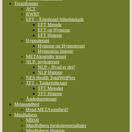
Terapiformer
ACT
BWRT
EFT – Emotionel frihedsteknik
EFT Metode
EFT og Hypnose
EFT Historie
Hypnoterapi
Hypnose og Hypnoterapi
Hypnosens historie
METAkognitiv terapi
NLP- psykoterapi
NLP – Hvad er det?
NLP Historie
NES Health TotalWellNes
TFT – Tankefeltterapi
TFT Metoder
TFT Historie
Åndedrætsterapi
Metasundhed
Hvad METAsundhed?
Mindfulness
MBSR
Mindfulness forskningsresultater
Mindfulness Historie