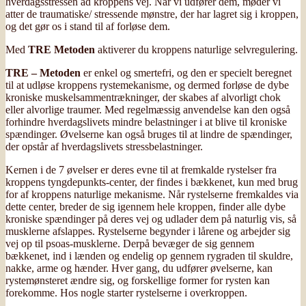
hverdagsstressen ad kroppens vej. Når vi udfører dem, møder vi
atter de traumatiske/ stressende mønstre, der har lagret sig i kroppen,
og det gør os i stand til af forløse dem.
Med
TRE Metoden
aktiverer du kroppens naturlige selvregulering.
TRE – Metoden
er enkel og smertefri, og den er specielt beregnet
til at udløse kroppens rystemekanisme, og dermed forløse de dybe
kroniske muskelsammentrækninger, der skabes af alvorligt chok
eller alvorlige traumer. Med regelmæssig anvendelse kan den også
forhindre hverdagslivets mindre belastninger i at blive til kroniske
spændinger. Øvelserne kan også bruges til at lindre de spændinger,
der opstår af hverdagslivets stressbelastninger.
Kernen i de 7 øvelser er deres evne til at fremkalde rystelser fra
kroppens tyngdepunkts-center, der findes i bækkenet, kun med brug
for af kroppens naturlige mekanisme. Når rystelserne fremkaldes via
dette center, breder de sig igennem hele kroppen, finder alle dybe
kroniske spændinger på deres vej og udlader dem på naturlig vis, så
musklerne afslappes. Rystelserne begynder i lårene og arbejder sig
vej op til psoas-musklerne. Derpå bevæger de sig gennem
bækkenet, ind i lænden og endelig op gennem rygraden til skuldre,
nakke, arme og hænder. Hver gang, du udfører øvelserne, kan
rystemønsteret ændre sig, og forskellige former for rysten kan
forekomme. Hos nogle starter rystelserne i overkroppen.