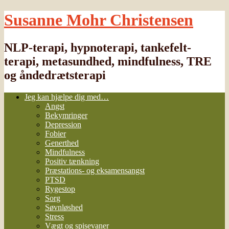
Susanne Mohr Christensen
NLP-terapi, hypnoterapi, tankefelt-
terapi, metasundhed, mindfulness, TRE
og åndedrætsterapi
Jeg kan hjælpe dig med…
Angst
Bekymringer
Depression
Fobier
Generthed
Mindfulness
Positiv tænkning
Præstations- og eksamensangst
PTSD
Rygestop
Sorg
Søvnløshed
Stress
Vægt og spisevaner