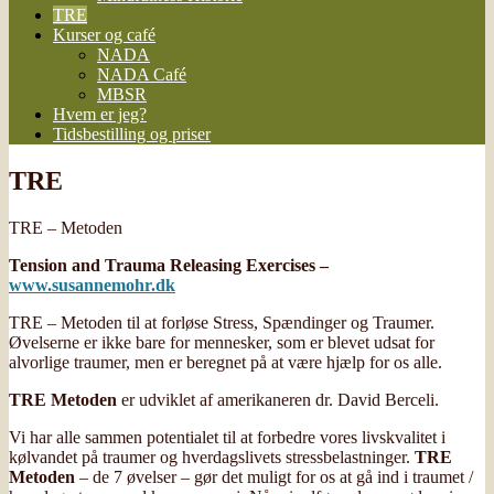
TRE
Kurser og café
NADA
NADA Café
MBSR
Hvem er jeg?
Tidsbestilling og priser
TRE
TRE – Metoden
Tension and Trauma Releasing Exercises
–
www.susannemohr.dk
TRE – Metoden til at forløse Stress, Spændinger og Traumer.
Øvelserne er ikke bare for mennesker, som er blevet udsat for
alvorlige traumer, men er beregnet på at være hjælp for os alle.
TRE Metoden
er udviklet af amerikaneren dr. David Berceli.
Vi har alle sammen potentialet til at forbedre vores livskvalitet i
kølvandet på traumer og hverdagslivets stressbelastninger.
TRE
Metoden
– de 7 øvelser – gør det muligt for os at gå ind i traumet /