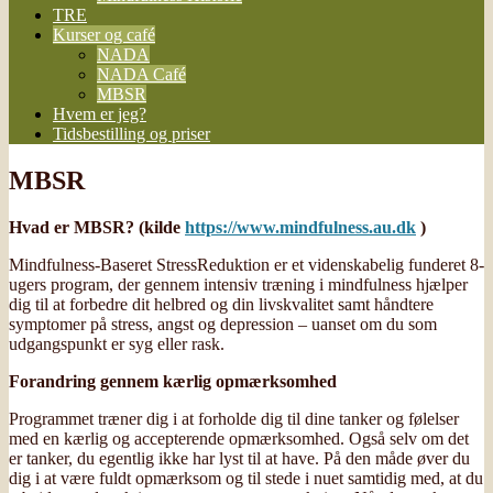
TRE
Kurser og café
NADA
NADA Café
MBSR
Hvem er jeg?
Tidsbestilling og priser
MBSR
Hvad er MBSR? (kilde
https://www.mindfulness.au.dk
)
Mindfulness-Baseret StressReduktion er et videnskabelig funderet 8-
ugers program, der gennem intensiv træning i mindfulness hjælper
dig til at forbedre dit helbred og din livskvalitet samt håndtere
symptomer på stress, angst og depression – uanset om du som
udgangspunkt er syg eller rask.
Forandring gennem kærlig opmærksomhed
Programmet træner dig i at forholde dig til dine tanker og følelser
med en kærlig og accepterende opmærksomhed. Også selv om det
er tanker, du egentlig ikke har lyst til at have. På den måde øver du
dig i at være fuldt opmærksom og til stede i nuet samtidig med, at du