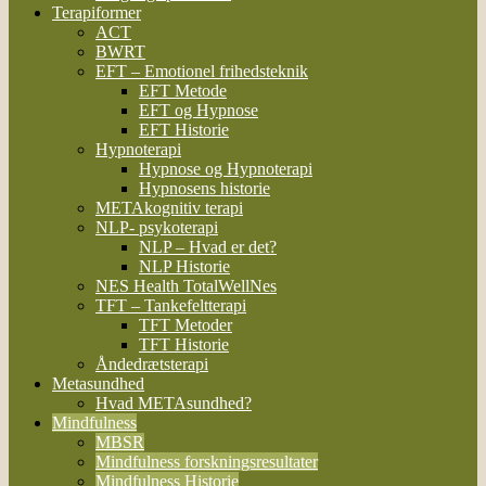
Terapiformer
ACT
BWRT
EFT – Emotionel frihedsteknik
EFT Metode
EFT og Hypnose
EFT Historie
Hypnoterapi
Hypnose og Hypnoterapi
Hypnosens historie
METAkognitiv terapi
NLP- psykoterapi
NLP – Hvad er det?
NLP Historie
NES Health TotalWellNes
TFT – Tankefeltterapi
TFT Metoder
TFT Historie
Åndedrætsterapi
Metasundhed
Hvad METAsundhed?
Mindfulness
MBSR
Mindfulness forskningsresultater
Mindfulness Historie