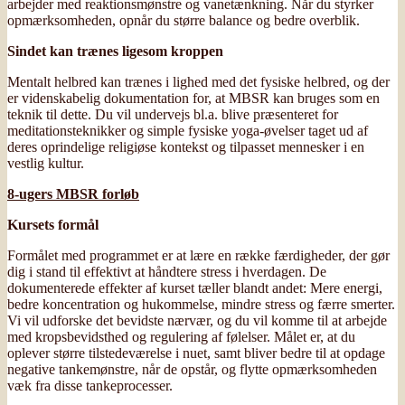
arbejder med reaktionsmønstre og vanetænkning. Når du styrker
opmærksomheden, opnår du større balance og bedre overblik.
Sindet kan trænes ligesom kroppen
Mentalt helbred kan trænes i lighed med det fysiske helbred, og der
er videnskabelig dokumentation for, at MBSR kan bruges som en
teknik til dette. Du vil undervejs bl.a. blive præsenteret for
meditationsteknikker og simple fysiske yoga-øvelser taget ud af
deres oprindelige religiøse kontekst og tilpasset mennesker i en
vestlig kultur.
8-ugers MBSR forløb
Kursets formål
Formålet med programmet er at lære en række færdigheder, der gør
dig i stand til effektivt at håndtere stress i hverdagen. De
dokumenterede effekter af kurset tæller blandt andet: Mere energi,
bedre koncentration og hukommelse, mindre stress og færre smerter.
Vi vil udforske det bevidste nærvær, og du vil komme til at arbejde
med kropsbevidsthed og regulering af følelser. Målet er, at du
oplever større tilstedeværelse i nuet, samt bliver bedre til at opdage
negative tankemønstre, når de opstår, og flytte opmærksomheden
væk fra disse tankeprocesser.