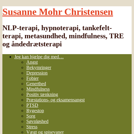
Susanne Mohr Christensen
NLP-terapi, hypnoterapi, tankefelt-
terapi, metasundhed, mindfulness, TRE
og åndedrætsterapi
Jeg kan hjælpe dig med…
Angst
Bekymringer
Depression
Fobier
Generthed
Mindfulness
Positiv tænkning
Præstations- og eksamensangst
PTSD
Rygestop
Sorg
Søvnløshed
Stress
Vægt og spisevaner