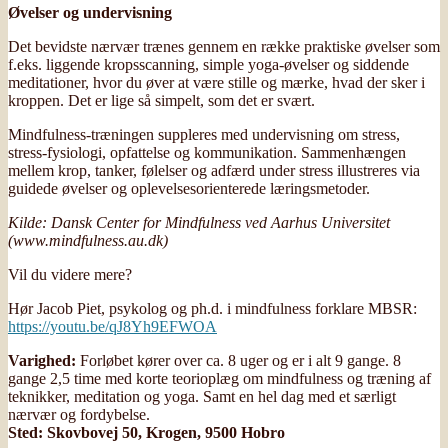
Øvelser og undervisning
Det bevidste nærvær trænes gennem en række praktiske øvelser som
f.eks. liggende kropsscanning, simple yoga-øvelser og siddende
meditationer, hvor du øver at være stille og mærke, hvad der sker i
kroppen. Det er lige så simpelt, som det er svært.
Mindfulness-træningen suppleres med undervisning om stress,
stress-fysiologi, opfattelse og kommunikation. Sammenhængen
mellem krop, tanker, følelser og adfærd under stress illustreres via
guidede øvelser og oplevelsesorienterede læringsmetoder.
Kilde: Dansk Center for Mindfulness ved Aarhus Universitet
(www.mindfulness.au.dk)
Vil du videre mere?
Hør Jacob Piet, psykolog og ph.d. i mindfulness forklare MBSR:
https://youtu.be/qJ8Yh9EFWOA
Varighed:
Forløbet kører over ca. 8 uger og er i alt 9 gange. 8
gange 2,5 time med korte teorioplæg om mindfulness og træning af
teknikker, meditation og yoga. Samt en hel dag med et særligt
nærvær og fordybelse.
Sted: Skovbovej 50, Krogen, 9500 Hobro