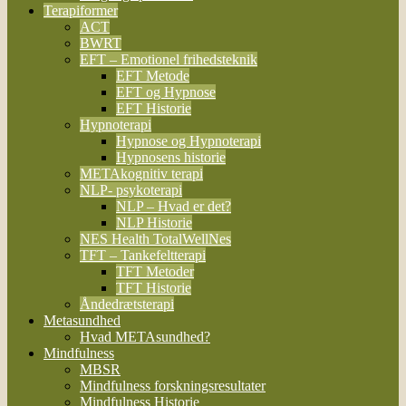
Terapiformer
ACT
BWRT
EFT – Emotionel frihedsteknik
EFT Metode
EFT og Hypnose
EFT Historie
Hypnoterapi
Hypnose og Hypnoterapi
Hypnosens historie
METAkognitiv terapi
NLP- psykoterapi
NLP – Hvad er det?
NLP Historie
NES Health TotalWellNes
TFT – Tankefeltterapi
TFT Metoder
TFT Historie
Åndedrætsterapi
Metasundhed
Hvad METAsundhed?
Mindfulness
MBSR
Mindfulness forskningsresultater
Mindfulness Historie