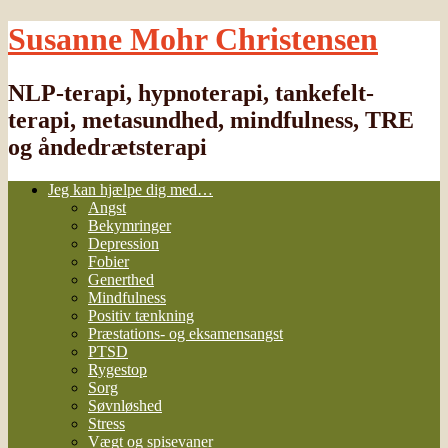
Susanne Mohr Christensen
NLP-terapi, hypnoterapi, tankefelt-
terapi, metasundhed, mindfulness, TRE
og åndedrætsterapi
Jeg kan hjælpe dig med…
Angst
Bekymringer
Depression
Fobier
Generthed
Mindfulness
Positiv tænkning
Præstations- og eksamensangst
PTSD
Rygestop
Sorg
Søvnløshed
Stress
Vægt og spisevaner