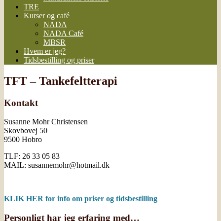
TRE
Kurser og café
NADA
NADA Café
MBSR
Hvem er jeg?
Tidsbestilling og priser
TFT – Tankefeltterapi
Kontakt
Susanne Mohr Christensen
Skovbovej 50
9500 Hobro
TLF: 26 33 05 83
MAIL: susannemohr@hotmail.dk
KLIK HER for info om priser og tidsbestilling
Personligt har jeg erfaring med…